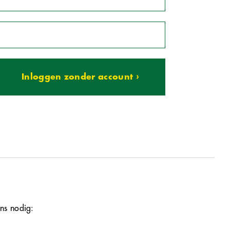
Inloggen zonder account ›
ns nodig: