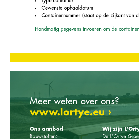
Type container
Gewenste ophaaldatum
Containernummer (staat op de zijkant van d
Handmatig gegevens invoeren om de container 
Meer weten over ons?
www.lortye.eu ›
Ons aanbod
Wij zijn L'Ort
Bouwstoffen
›
De L'Ortye Gro