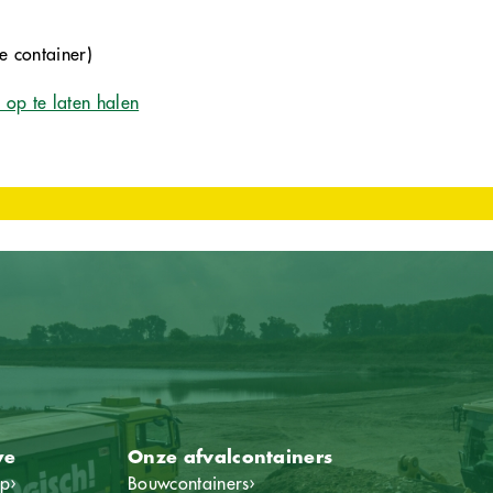
e container)
op te laten halen
ye
Onze afvalcontainers
ep
›
Bouwcontainers
›