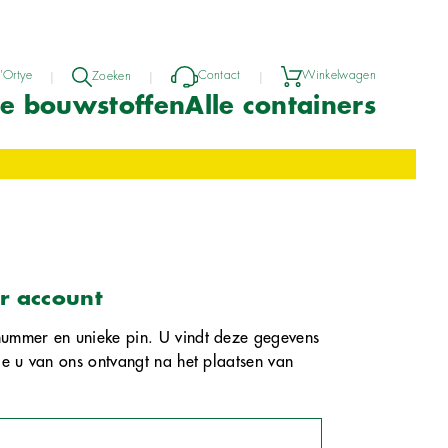
Contact
Winkelwagen
'Ortye
Zoeken
|
|
|
e bouwstoffen
Alle containers
r account
nummer en unieke pin. U vindt deze gegevens
ie u van ons ontvangt na het plaatsen van