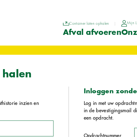
Mijn L
Container laten ophalen
|
Afval afvoeren
Onz
 halen
Inloggen zonde
historie inzien en
Log in met uw opdracht
in de bevestigingsmail d
een opdracht.
Opdrachtnummer